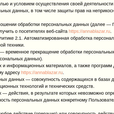
елью и условием осуществления своей деятельности
льных данных, в том числе защиты прав на неприкос
ношении обработки персональных данных (далее — П
учить о посетителях веб-сайта
https://annablazar.ru
.
олитике 2.1. Автоматизированная обработка персон
ой техники.
 — временное прекращение обработки персональных 
рсональных данных).
их и информационных материалов, а также программ
ому адресу
https://annablazar.ru
.
ных данных — совокупность содержащихся в базах 
ионных технологий и технических средств.
 — действия, в результате которых невозможно опр
сть персональных данных конкретному Пользовате
юбое действие (операция) или совокупность действ